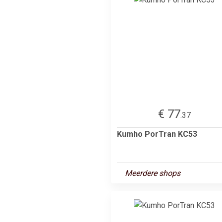
€ 77
.37
Kumho PorTran KC53
Meerdere shops