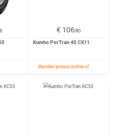
€ 106
66
.80
53
Kumho PorTran 4S CX11
Banden-pneus-online.nl