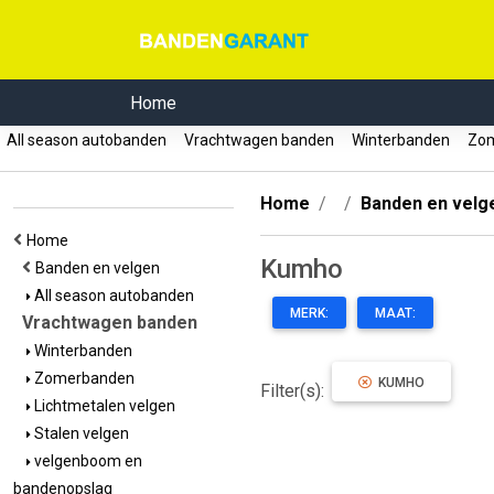
Home
All season autobanden
Vrachtwagen banden
Winterbanden
Zom
Home
Banden en velg
Home
Kumho
Banden en velgen
All season autobanden
MERK:
MAAT:
Vrachtwagen banden
Winterbanden
Zomerbanden
KUMHO
Filter(s):
Lichtmetalen velgen
Stalen velgen
velgenboom en
bandenopslag