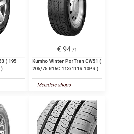
€ 94
5
.71
3 ( 195
Kumho Winter PorTran CW51 (
 )
205/75 R16C 113/111R 10PR )
Meerdere shops