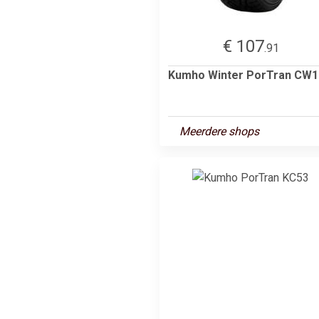
€ 107
.91
Kumho Winter PorTran CW1
Meerdere shops