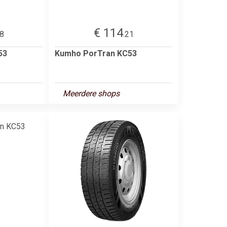
€ 114
58
.21
53
Kumho PorTran KC53
Meerdere shops