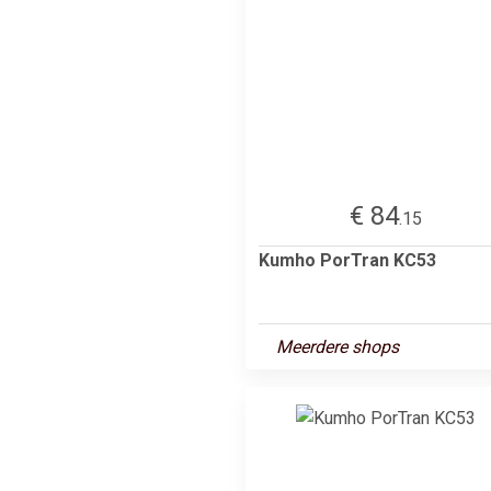
€ 84
.15
Kumho PorTran KC53
Meerdere shops