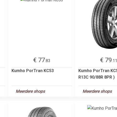
€ 77
€ 79
.83
.1
Kumho PorTran KC53
Kumho PorTran KC5
R13C 90/88R 8PR )
Meerdere shops
Meerdere shops