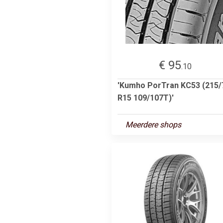
€ 95
.10
'Kumho PorTran KC53 (215/
R15 109/107T)'
Meerdere shops