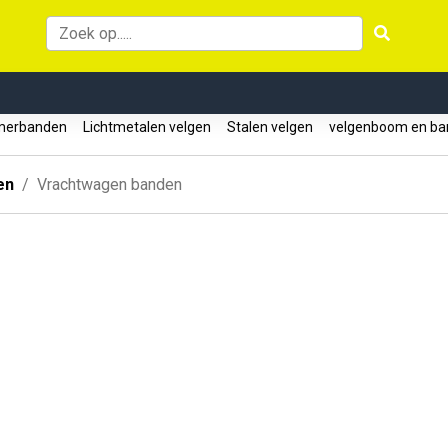
erbanden
Lichtmetalen velgen
Stalen velgen
velgenboom en ba
en
Vrachtwagen banden