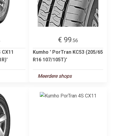
€ 99
4
.56
S CX11
Kumho ' PorTran KC53 (205/65
1R)'
R16 107/105T)'
Meerdere shops