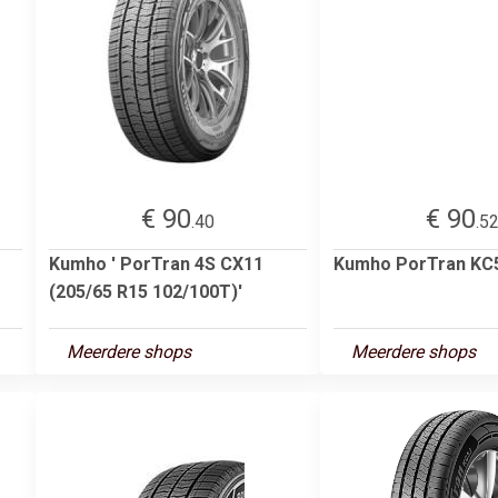
€ 90
€ 90
.40
.5
Kumho ' PorTran 4S CX11
Kumho PorTran KC
(205/65 R15 102/100T)'
Meerdere shops
Meerdere shops