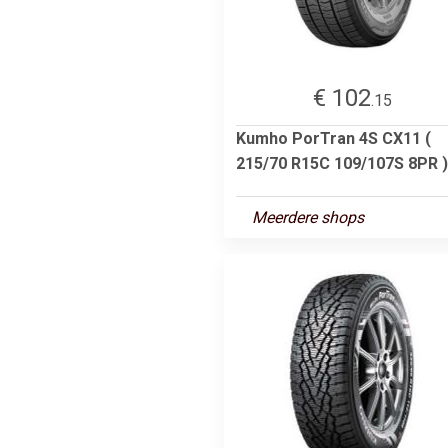
€ 102
.15
Kumho PorTran 4S CX11 (
215/70 R15C 109/107S 8PR )
Meerdere shops