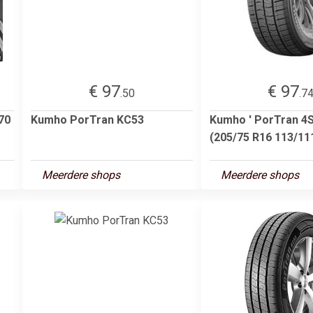
€ 97
€ 97
.50
.7
70
Kumho PorTran KC53
Kumho ' PorTran 4
(205/75 R16 113/11
Meerdere shops
Meerdere shops