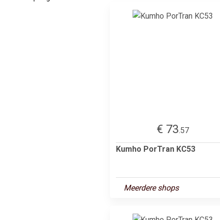
€ 73
.57
Kumho PorTran KC53
Meerdere shops