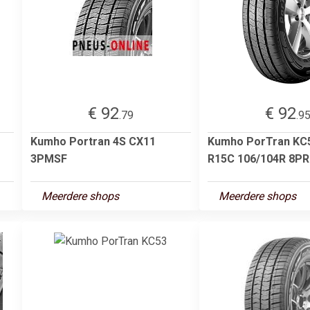
€ 92
€ 92
.79
.9
Kumho Portran 4S CX11
Kumho PorTran KC5
3PMSF
R15C 106/104R 8PR
Meerdere shops
Meerdere shops