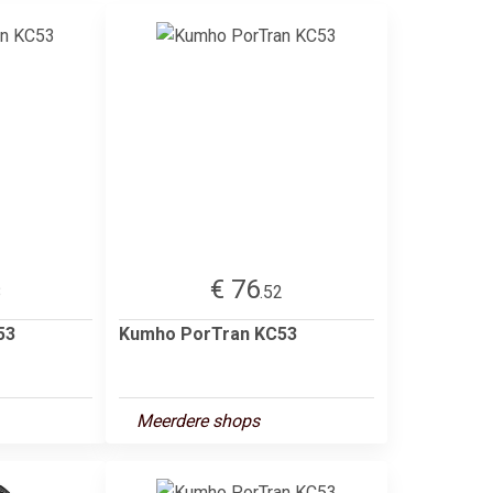
€ 76
8
.52
53
Kumho PorTran KC53
Meerdere shops