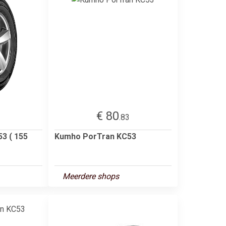
€ 80
1
.83
3 ( 155
Kumho PorTran KC53
Meerdere shops