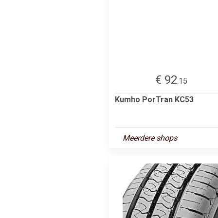
€ 92
.15
Kumho PorTran KC53
Meerdere shops