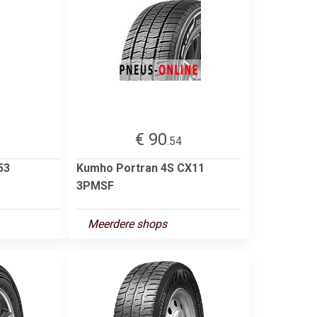
€ 90
2
.54
53
Kumho Portran 4S CX11
3PMSF
Meerdere shops