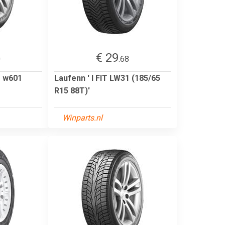
€ 29
0
.68
r w601
Laufenn ' I FIT LW31 (185/65
R15 88T)'
Winparts.nl