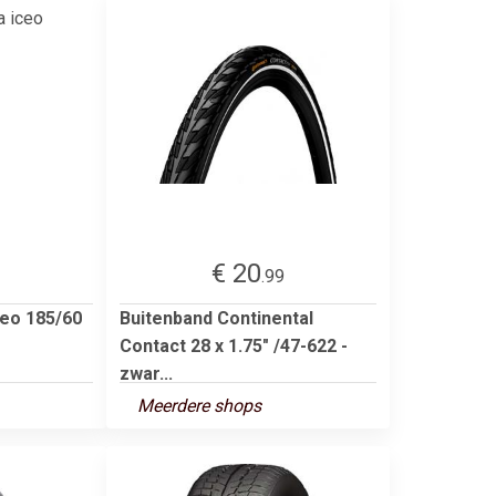
€ 20
3
.99
ceo 185/60
Buitenband Continental
Contact 28 x 1.75" /47-622 -
zwar...
Meerdere shops