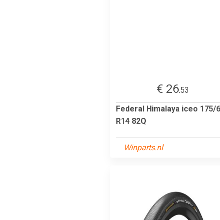
€ 26
.53
Federal Himalaya iceo 175/
R14 82Q
Winparts.nl