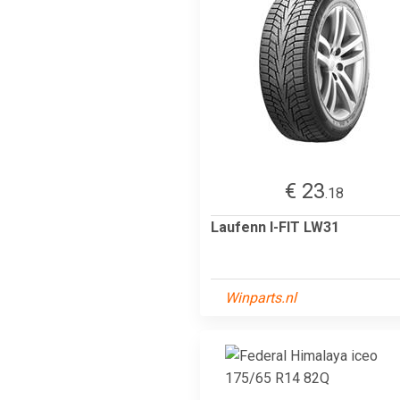
€ 23
.18
Laufenn I-FIT LW31
Winparts.nl