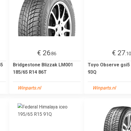
€ 26
€ 27
.86
.1
65
Bridgestone Blizzak LM001
Toyo Observe gsi5
185/65 R14 86T
93Q
Winparts.nl
Winparts.nl