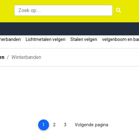
erbanden
Lichtmetalen velgen
Stalen velgen
velgenboom en ba
en
Winterbanden
(current)
1
2
3
Volgende pagina