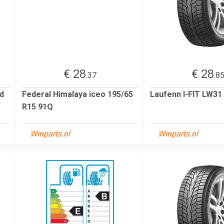
€ 28
€ 28
.37
.8
d
Federal Himalaya iceo 195/65
Laufenn I-FIT LW31
R15 91Q
Winparts.nl
Winparts.nl