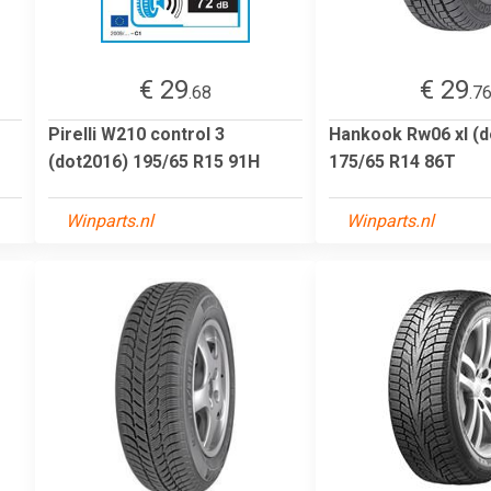
€ 29
€ 29
.68
.7
Pirelli W210 control 3
Hankook Rw06 xl (d
(dot2016) 195/65 R15 91H
175/65 R14 86T
Winparts.nl
Winparts.nl