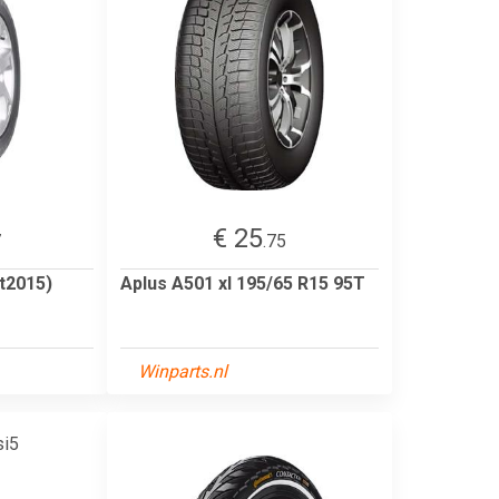
€ 25
7
.75
t2015)
Aplus A501 xl 195/65 R15 95T
Winparts.nl