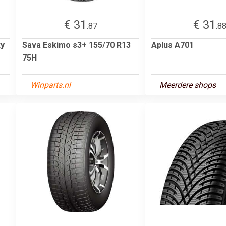
€ 31
€ 31
.87
.8
ty
Sava Eskimo s3+ 155/70 R13
Aplus A701
75H
Winparts.nl
Meerdere shops