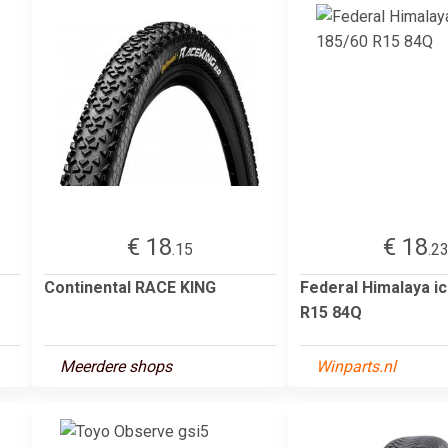
€ 18
€ 18
.15
.2
Continental RACE KING
Federal Himalaya i
R15 84Q
Meerdere shops
Winparts.nl