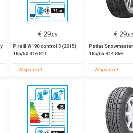
€ 29
€ 29
.05
.6
ty
Pirelli W190 control 3 (2015)
Petlas Snowmaste
185/50 R16 81T
185/65 R14 86H
Winparts.nl
Winparts.nl