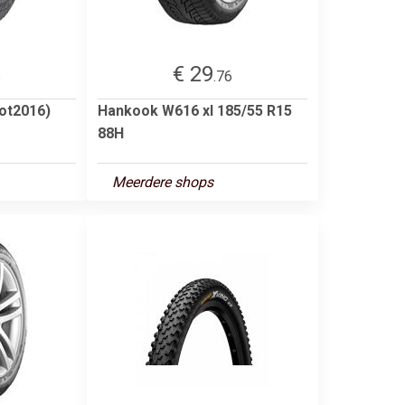
€ 29
6
.76
ot2016)
Hankook W616 xl 185/55 R15
88H
Meerdere shops