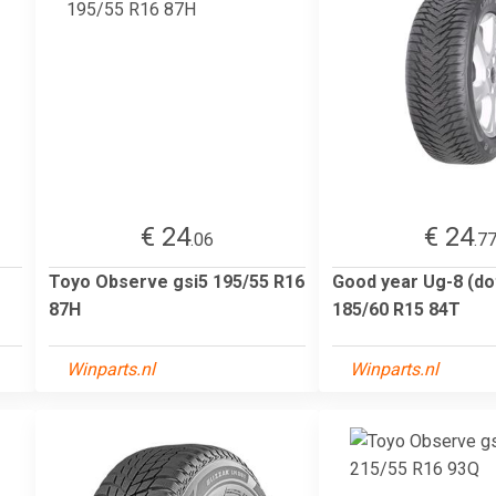
€ 24
€ 24
.06
.7
Toyo Observe gsi5 195/55 R16
Good year Ug-8 (do
87H
185/60 R15 84T
Winparts.nl
Winparts.nl