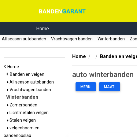
Home
All season autobanden
Vrachtwagen banden
Winterbanden
Zom
Home
Banden en velg
Home
auto winterbanden
Banden en velgen
All season autobanden
MERK:
MAAT:
Vrachtwagen banden
Winterbanden
Zomerbanden
Lichtmetalen velgen
Stalen velgen
velgenboom en
bandenopslag