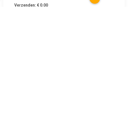
Verzenden: € 0.00
1 - 3 working days
€ 191.91
Verzenden: € 0.00
1-4 dagen
€ 196.56
Verzenden: € 0.00
2- 3