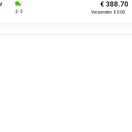
€ 388.70
2- 3
Verzenden: € 0.00
€ 217.51
€ 231.12
€ 187.
dgestone LM001 XL
WinterContact TS 870 P (
Contine