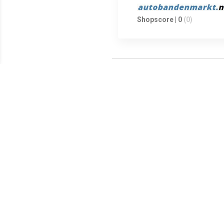
Shopscore | 0
(0)
Meest populaire producten
€ 61.35
€ 280.10
Hankook Winter ICept RS
Continental
Bri