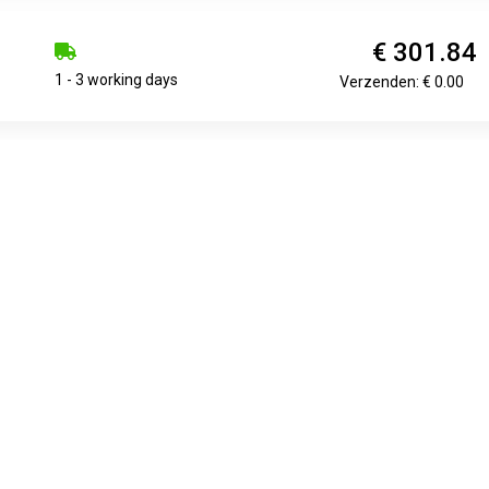
€ 301.84
1 - 3 working days
Verzenden: € 0.00
€ 302.56
0.00 1 - 3 working days
Verzenden: € 0.00
€ 302.75
0.00 1 - 3 working days
Verzenden: € 0.00
€ 309.25