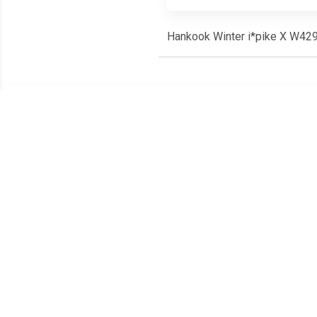
Hankook Winter i*pike X W429
Meest populaire producten
€ 61.35
€ 280.10
Hankook Winter ICept RS
Continental
Bri
W442 155/65R13
ContiWinterContact TS
830P 265/35R19