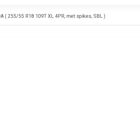
A ( 255/55 R18 109T XL 4PR, met spikes, SBL )
€ 217.51
€ 231.12
€ 187.
dgestone LM001 XL
WinterContact TS 870 P (
Contine
255/50R20
225/45 R19 96V XL )
ContiWinterC
830P 225/