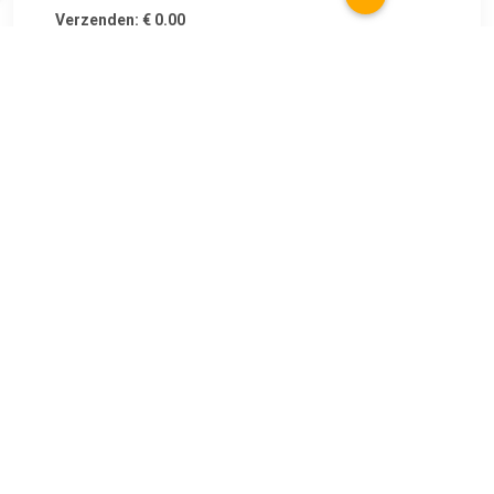
Verzenden: € 0.00
0.00 1 - 3 working days
€ 130.89
Verzenden: € 9.99
Voorradig.
€ 136.02
Verzenden: € 0.00
1-4 dagen