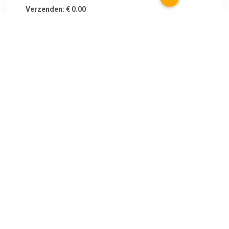
Verzenden: € 0.00
1 - 3 working days
€ 100.70
Verzenden: € 0.00
2- 3
€ 109.48
Verzenden: € 0.00
1-4 dagen