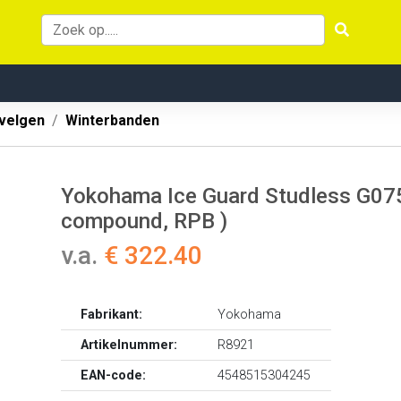
velgen
Winterbanden
Yokohama Ice Guard Studless G075
compound, RPB )
v.a.
€ 322.40
Fabrikant:
Yokohama
Artikelnummer:
R8921
EAN-code:
4548515304245