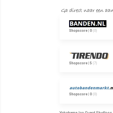
Shopscore | 0
(0)
Shopscore | 5
(7)
Shopscore | 0
(0)
Yokohama Ice Guard Studless