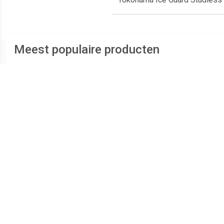
Meest populaire producten
€ 61.35
€ 280.10
Hankook Winter ICept RS
Continental
Bri
W442 155/65R13
ContiWinterContact TS
830P 265/35R19