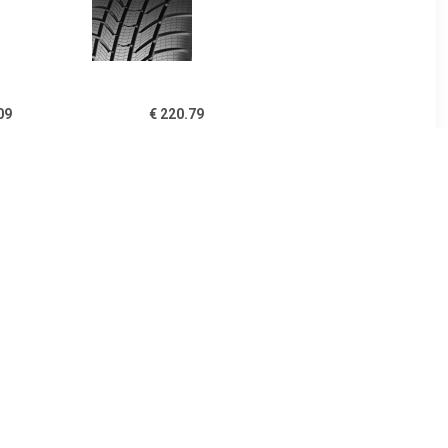
09
€ 220.79
ntal
WinterContact TS 870 P (
ontact TS
225/35 R18 87W XL )
50R18
26
€ 148.94
nterContact
Continental WinterContact
40R18 89V
TS 870 P ( 205/55 R19
97H XL )