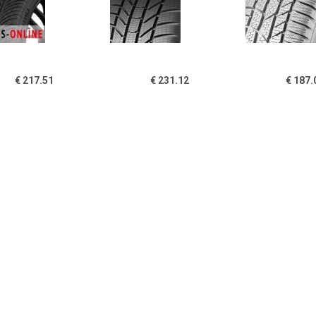
€ 217.51
€ 231.12
€ 187.
dgestone LM001 XL
WinterContact TS 870 P (
Contine
255/50R20
225/45 R19 96V XL )
ContiWinterC
830P 225/
€ 356.58
€ 222.84
€ 160.
Continental
Pirelli Scorpion Winter
Continental Wi
tiWinterContact TS
255/40R22
TS 870 P 215/
830P 285/35R19