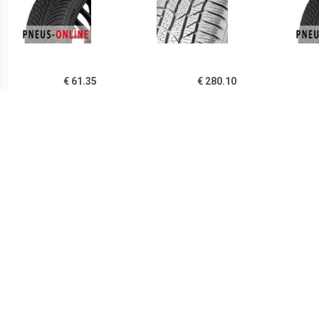
€ 61.35
€ 280.10
Hankook Winter ICept RS
Continental
Bri
W442 155/65R13
ContiWinterContact TS
830P 265/35R19
€ 97.27
€ 245.41
Kleber KRISALP HP3 XL
WinterContact TS 870 P (
225/45R17
225/35 R19 88W XL )
Con