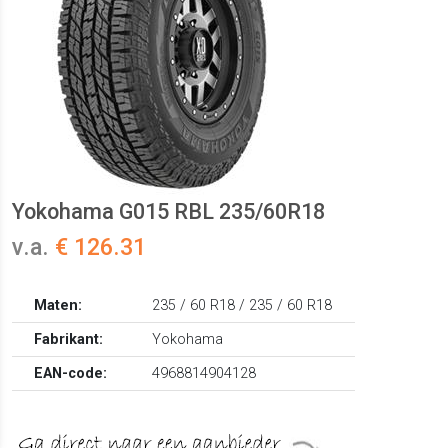
Yokohama G015 RBL 235/60R18
v.a.
€ 126.31
Maten:
235 / 60 R18 / 235 / 60 R18
Fabrikant:
Yokohama
EAN-code:
4968814904128