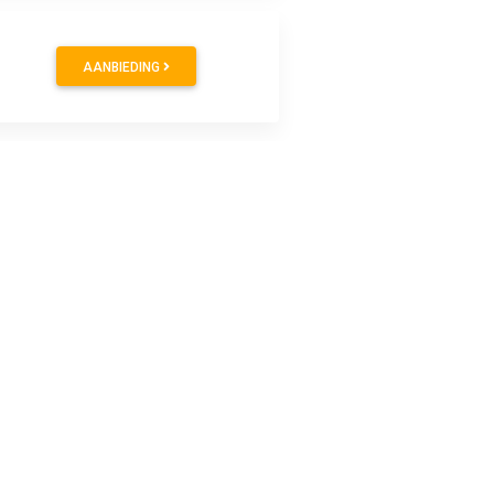
AANBIEDING
AANBIEDING
AANBIEDING
 Een complete set van 4 autobanden voor slechts 547.12
ede kwaliteit.