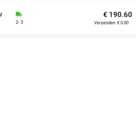
€ 190.60
2- 3
Verzenden: € 0.00
€ 202.81
Voorradig.
Verzenden: € 9.99
€ 207.98
Voorradig.
Verzenden: € 9.99
ier seizoen banden nu al vanaf 136.78 euro bij BandenShop.nl.
heeft een bandenmaat van 275 65 R17. Yokohama van zijn van go