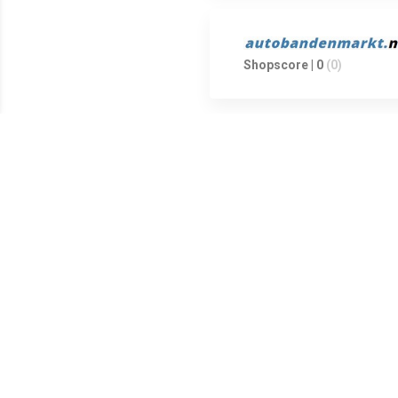
Shopscore | 0
(0)
Shopscore | 0
(0)
Shopscore | 1.5
(2)
De Yokohama G015 275/65R17 V
euro! De Vier seizoen banden 