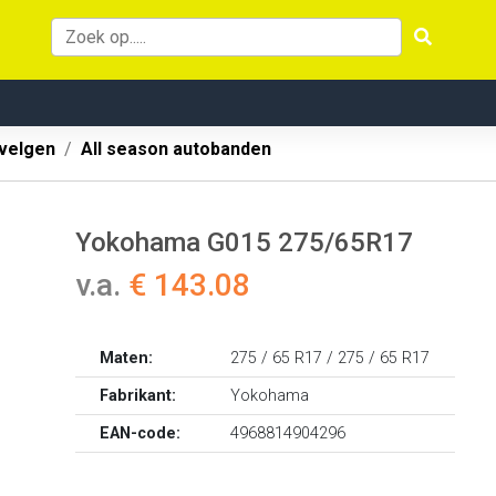
velgen
All season autobanden
Yokohama G015 275/65R17
v.a.
€ 143.08
Maten:
275 / 65 R17 / 275 / 65 R17
Fabrikant:
Yokohama
EAN-code:
4968814904296