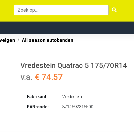
velgen
All season autobanden
Vredestein Quatrac 5 175/70R14
v.a.
€ 74.57
Fabrikant:
Vredestein
EAN-code:
8714692316500