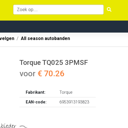
velgen
All season autobanden
Torque TQ025 3PMSF
voor
€ 70.26
Fabrikant:
Torque
EAN-code:
6953913193823