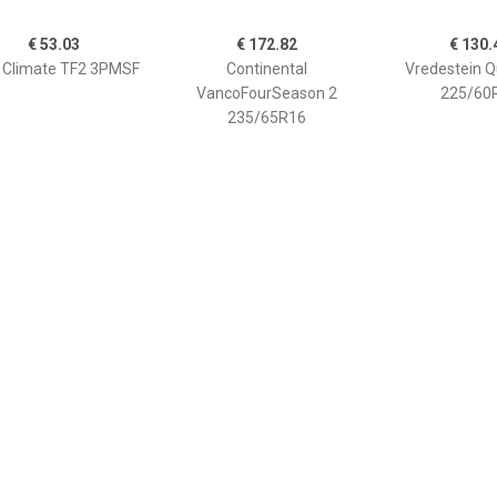
€ 53.03
€ 172.82
€ 130.
l Climate TF2 3PMSF
Continental
Vredestein Q
VancoFourSeason 2
225/60
235/65R16
€ 93.04
€ 197.07
€ 176.
Goodyear Vector 4
Pirelli Scorpion Zero All
Hankook H750 
ons G2 (205/55 R16
Season 255/60R20
235/40 R1
94V)'
HK235401