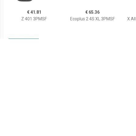
€ 41.81
€ 65.36
Z 401 3PMSF
Ecoplus 2 4S XL 3PMSF
X Al
€ 33.97
€ 76.85
Aplus A909 155/65R13
Goodride 165/70 R14 TL
'
73T
81T ALL SEASON ELITE Z-
Seas
401 3PMS