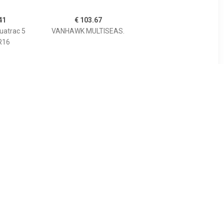
41
€ 103.67
uatrac 5
VANHAWK MULTISEAS.
R16
06
€ 57.18
allseason
Maxxis AP2 ALL SEASON
9 92Y
145/80R13
9YH750