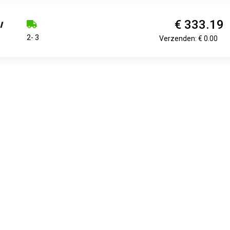
€ 333.19
2- 3
Verzenden: € 0.00
€ 356.21
Voorradig.
Verzenden: € 9.99
€ 356.21
Voorradig.
Verzenden: € 9.99