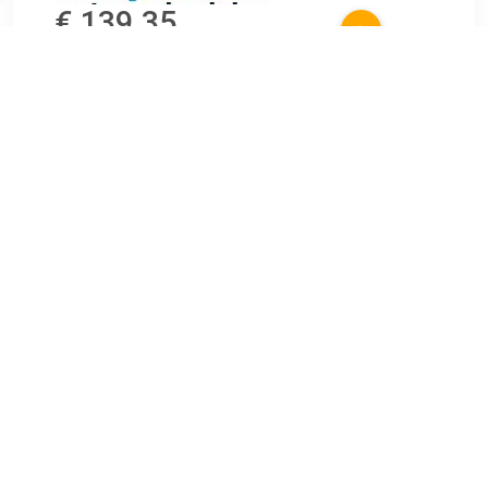
€ 139.35
Verzenden: € 9.99
Voorradig.
€ 155.29
Verzenden: € 0.00
2- 3
De Pirelli Scorpion Verde All Season 215/60R17
Zomerbanden nu al vanaf 101.54 euro bij BandenShop.nl. Een
complete set van 4 autobanden voor slechts 406.16 euro!
De Zomerbanden heeft een bandenmaat van 215 60 R17.
Pirelli van zijn van goede kwaliteit.