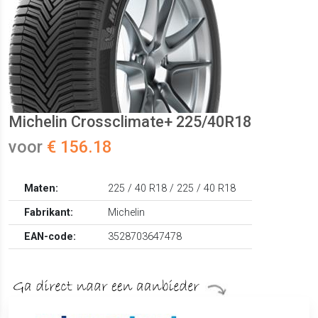
Michelin Crossclimate+ 225/40R18
voor
€ 156.18
Maten:
225 / 40 R18 / 225 / 40 R18
Fabrikant:
Michelin
EAN-code:
3528703647478