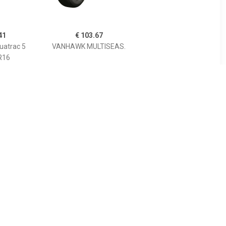
41
€ 103.67
uatrac 5
VANHAWK MULTISEAS.
R16
06
€ 57.18
allseason
Maxxis AP2 ALL SEASON
9 92Y
145/80R13
9YH750