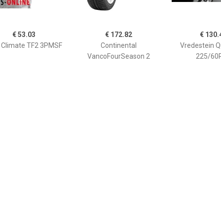
€ 53.03
€ 172.82
€ 130.
l Climate TF2 3PMSF
Continental
Vredestein Q
VancoFourSeason 2
225/60
235/65R16
€ 93.04
€ 197.07
€ 176.
Goodyear Vector 4
Pirelli Scorpion Zero All
Hankook H750 
ons G2 (205/55 R16
Season 255/60R20
235/40 R1
94V)'
HK235401