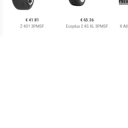
€ 41.81
€ 65.36
Z 401 3PMSF
Ecoplus 2 4S XL 3PMSF
X Al
€ 33.97
€ 76.85
Aplus A909 155/65R13
Goodride 165/70 R14 TL
'
73T
81T ALL SEASON ELITE Z-
Seas
401 3PMS