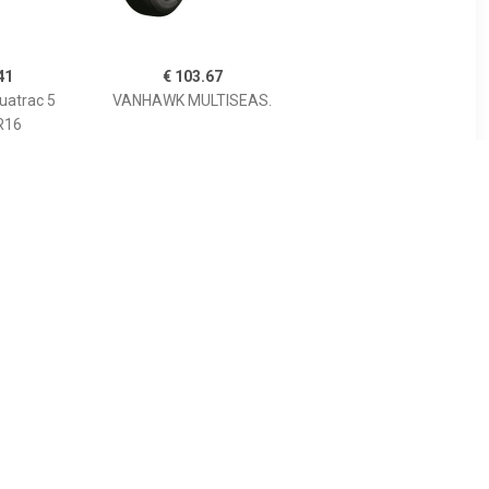
41
€ 103.67
uatrac 5
VANHAWK MULTISEAS.
R16
06
€ 57.18
allseason
Maxxis AP2 ALL SEASON
9 92Y
145/80R13
9YH750