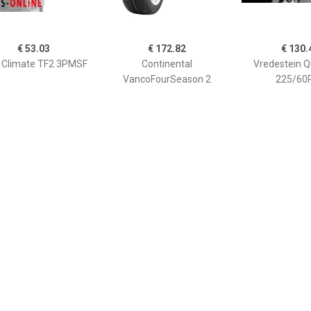
€ 53.03
€ 172.82
€ 130.
l Climate TF2 3PMSF
Continental
Vredestein Q
VancoFourSeason 2
225/60
235/65R16
€ 93.04
€ 197.07
€ 176.
Goodyear Vector 4
Pirelli Scorpion Zero All
Hankook H750 
ons G2 (205/55 R16
Season 255/60R20
235/40 R1
94V)'
HK235401