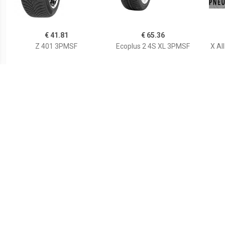
€ 41.81
€ 65.36
Z 401 3PMSF
Ecoplus 2 4S XL 3PMSF
X Al
€ 33.97
€ 76.85
Aplus A909 155/65R13
Goodride 165/70 R14 TL
'
73T
81T ALL SEASON ELITE Z-
Seas
401 3PMS