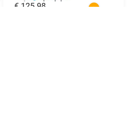
€ 125.98
Verzenden: € 9.99
Voorradig.
De Goodyear Vector 4Seasons Gen-2 205/60R16 Vier
seizoen banden nu al vanaf 101.29 euro bij BandenShop.nl.
Een complete set van 4 autobanden voor slechts 405.16
euro! De Vier seizoen banden heeft een bandenmaat van
205 60 R16. Goodyear van zijn van goede kwaliteit.
TERUG