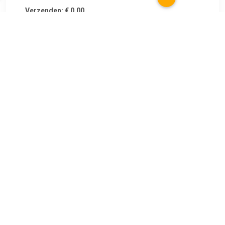
Verzenden: € 0.00
1-4 dagen
€ 203.93
Verzenden: € 0.00
1 - 3 working days
€ 210.15
Verzenden: € 0.00
2- 3