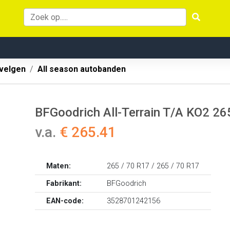
velgen
All season autobanden
BFGoodrich All-Terrain T/A KO2 2
v.a.
€ 265.41
Maten:
265 / 70 R17 / 265 / 70 R17
Fabrikant:
BFGoodrich
EAN-code:
3528701242156