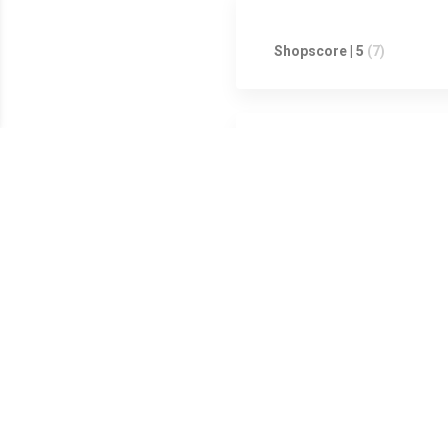
Shopscore | 5
(7)
Shopscore | 0
(0)
Shopscore | 0
(0)
De BFGoodrich All-Terrain T/
795.60 euro! De Zomerbanden 