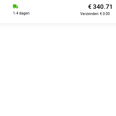
€ 340.71
1-4 dagen
Verzenden: € 0.00
€ 340.71
1 - 3 working days
Verzenden: € 0.00
€ 345.93
Voorradig.
Verzenden: € 9.99
A KO2 265/70R17 Zomerbanden nu al vanaf 198.90 euro bij Bande
heeft een bandenmaat van 265 70 R17. BFGoodrich van zijn van 