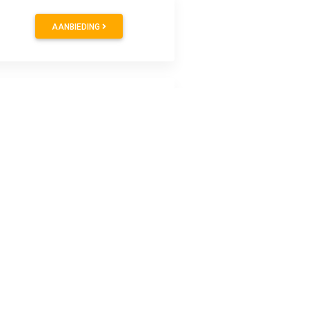
AANBIEDING
AANBIEDING
AANBIEDING
nShop.nl. Een complete set van 4 autobanden voor slechts
goede kwaliteit.